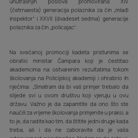
unutrašnjih poslova promovirana XIV
(četrnaesta) generacija polaznika za čin „mlađi
inspektor“ i XXVII (dvadeset sedma) generacije
polaznika za čin „policajac“.
Na svečanoj promociji kadeta pristunima se
obratio ministar Čampara koji je čestitao
akademcima na ostvarenim rezultatima tokom
školovanja na Policijskoj akademiji i ohrabrio ih
riječima: „Smatram da bi vaš primjer trebalo da
slijede svi u ovom društvu koji vjeruju u ovu
državu. Važno je da zapamtite da ono što ste
naučili za vrijeme školovanja primjenite u praksi, a
to je, da radite kao tim, da štitite jedni druge kada
treba, ali i da ne zaboravite da je vaša