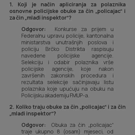
1. Koji je način apliciranja za polaznika
osnovne policijske obuke za čin „policajac“ i
za čin „mlađi inspektor“?
Odgovor:
Konkurse za prijem u
Federalnu upravu policije, kantonalna
ministarstva unutrašnjih poslova i
policiju Brčko Distrikta raspisuju
navedene policijske agencije.
Selekciju i odabir polaznika vrše
policijske agencije, koje nakon
završenih zakonskih procedura i
rezultata selekcije sačinjavaju listu
polaznika koje upućuju na obuku na
Policijsku akademiju FMUP-a.
2. Koliko traju obuke za čin „policajac“ i za čin
„mlađi inspektor“?
Odgovor:
Obuka za čin „policajac“
traje ukupno 8 (osam) mjeseci, od