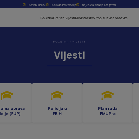
Korisni linkovi
Kako do informacija
Najčešća pitanja i odgovori
Početna
Građani
Vijesti
Ministarstvo
Propisi
Javne nabavke
POČETNA
/
VIJESTI
Vijesti
ralna uprava
Policija u
Plan rada
icije (FUP)
FBiH
FMUP-a