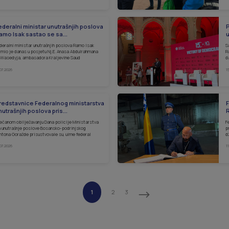
ederalni ministar unutrašnjih poslova
P
amo Isak sastao se sa...
u
deralni ministar unutrašnjih poslova Ramo Isak
S
imio je danas u posjetu Nj.E. Anasa Abdulrahmana
R
 Wasedyja, ambasadora Kraljevine Saud
d
.07.2026
1
redstavnice Federalnog ministarstva
F
nutrašnjih poslova pris...
R
ečanom obilježavanju Dana policije Ministarstva
F
 unutrašnje poslove Bosansko-podrinjskog
p
ntona Goražde prisustvovale su, uime federal
d
.07.2026
1
1
2
3