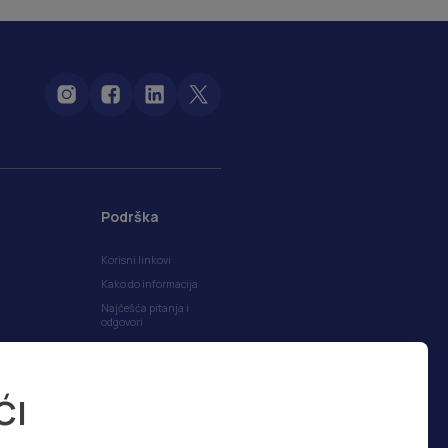
Podrška
Korisni linkovi
Kako do informacija
Najčešća pitanja i
odgovori
Politika privatnosti
Politika kolačića
ĆI