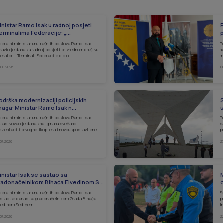
inistar Ramo Isak u radnoj posjeti
F
erminalima Federacije: „...
p
deralni ministar unutrašnjih poslova Ramo Isak
P
ravio je danas u radnoj posjeti privrednom društvu
n
erator – Terminali Federacije d.o.o.
m
.08.2026
0
odrška modernizaciji policijskih
S
naga: Ministar Ramo Isak n...
u
deralni ministar unutrašnjih poslova Ramo Isak
P
isustvovao je danas na Igmanu svečanoj
s
ezentaciji prvog helikoptera i novouspostavljene
p
.07.2026
2
inistar Isak se sastao sa
M
radonačelnikom Bihaća Elvedinom S...
o
deralni ministar unutrašnjih poslova Ramo Isak
F
stao se danas sa gradonačelnikom Grada Bihaća
p
vedinom Sedićem.
I
.07.2026
2