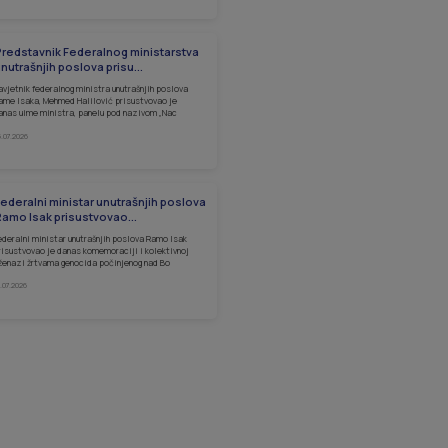
redstavnik Federalnog ministarstva
nutrašnjih poslova prisu...
avjetnik federalnog ministra unutrašnjih poslova
ame Isaka, Mehmed Halilović prisustvovao je
anas uime ministra, panelu pod nazivom „Nac
5.07.2026
ederalni ministar unutrašnjih poslova
amo Isak prisustvovao...
ederalni ministar unutrašnjih poslova Ramo Isak
risustvovao je danas komemoraciji i kolektivnoj
ženazi žrtvama genocida počinjenog nad Bo
1.07.2026