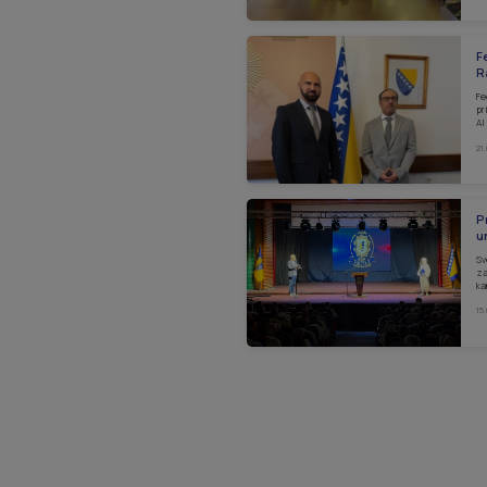
F
R
Fe
pr
Al
21
P
u
Sv
za
ka
15