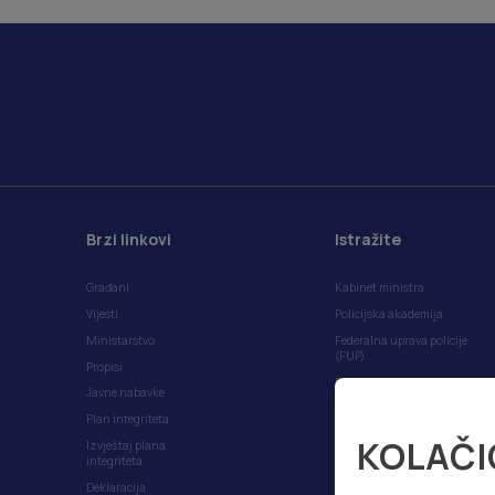
Brzi linkovi
Istražite
Građani
Kabinet ministra
Vijesti
Policijska akademija
Ministarstvo
Federalna uprava policije
(FUP)
Propisi
Plan rada FMUP-a
Javne nabavke
Anketa korisničkog
Plan integriteta
iskustva
KOLAČI
Izvještaj plana
integriteta
Deklaracija