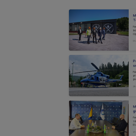
M
T
Fe
bo
Op
04
P
s
Fe
pr
pr
28
M
g
Fe
sa
El
23