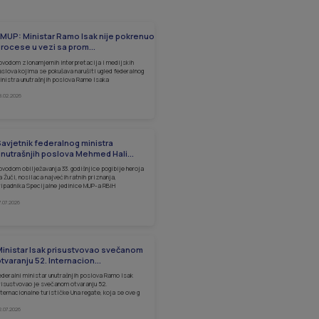
MUP: Ministar Ramo Isak nije pokrenuo
rocese u vezi sa prom...
ovodom zlonamjernih interpretacija i medijskih
aslova kojima se pokušava narušiti ugled federalnog
inistra unutrašnjih poslova Rame Isaka
8.02.2026
avjetnik federalnog ministra
nutrašnjih poslova Mehmed Hali...
ovodom obilježavanja 33. godišnjice pogibije heroja
a Žuči, nosilaca najvećih ratnih priznanja,
ripadnika Specijalne jedinice MUP-a RBiH
7.07.2026
inistar Isak prisustvovao svečanom
tvaranju 52. Internacion...
ederalni ministar unutrašnjih poslova Ramo Isak
risustvovao je svečanom otvaranju 52.
nternacionalne turističke Una regate, koja se ove g
2.07.2026