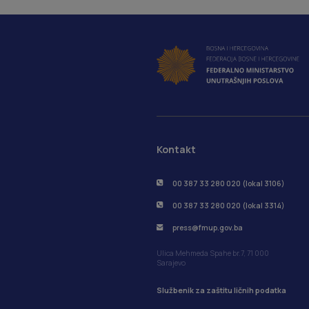
Kontakt
00 387 33 280 020 (lokal 3106)
00 387 33 280 020 (lokal 3314)
press@fmup.gov.ba
Ulica Mehmeda Spahe br.7, 71 000
Sarajevo
Službenik za zaštitu ličnih podatka