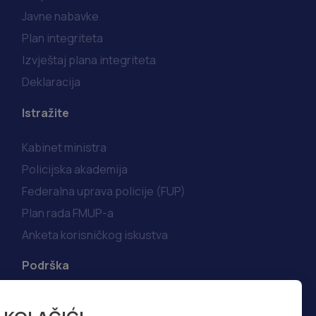
Javne nabavke
Plan integriteta
Izvještaj plana integriteta
Deklaracija
Istražite
Kabinet ministra
Policijska akademija
Federalna uprava policije (FUP)
Plan rada FMUP-a
Anketa korisničkog iskustva
Podrška
Korisni linkovi