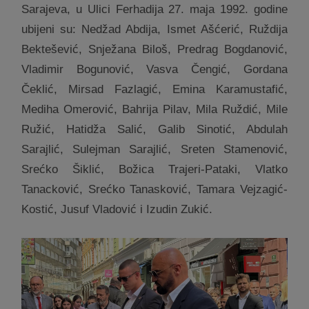
Sarajeva, u Ulici Ferhadija 27. maja 1992. godine
ubijeni su: Nedžad Abdija, Ismet Ašćerić, Ruždija
Bektešević, Snježana Biloš, Predrag Bogdanović,
Vladimir Bogunović, Vasva Čengić, Gordana
Čeklić, Mirsad Fazlagić, Emina Karamustafić,
Mediha Omerović, Bahrija Pilav, Mila Ruždić, Mile
Ružić, Hatidža Salić, Galib Sinotić, Abdulah
Sarajlić, Sulejman Sarajlić, Sreten Stamenović,
Srećko Šiklić, Božica Trajeri-Pataki, Vlatko
Tanacković, Srećko Tanasković, Tamara Vejzagić-
Kostić, Jusuf Vladović i Izudin Zukić.