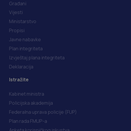
Građani
Vijesti
Ministarstvo
Propisi
Javne nabavke
Plan integriteta
Izvještaj plana integriteta
Deklaracija
Istražite
Kabinet ministra
Policijska akademija
Federalna uprava policije (FUP)
Plan rada FMUP-a
Anketa korisničkog iskustva