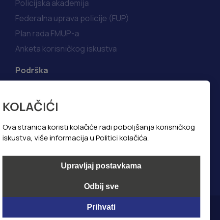
Policijska akademija
Federalna uprava policije (FUP)
Plan rada FMUP-a
Anketa korisničkog iskustva
Podrška
Korisni linkovi
KOLAČIĆI
Kako do informacija
Najčešća pitanja i odgovori
Ova stranica koristi kolačiće radi poboljšanja korisničkog
iskustva, više informacija u Politici kolačića.
Politika privatnosti
Politika kolačića
Upravljaj postavkama
Odbij sve
Prihvati
@ All Copyright 2024, Foto Art