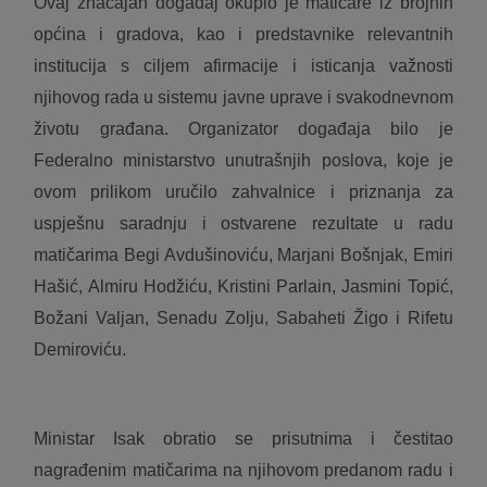
Ovaj značajan događaj okupio je matičare iz brojnih
općina i gradova, kao i predstavnike relevantnih
institucija s ciljem afirmacije i isticanja važnosti
njihovog rada u sistemu javne uprave i svakodnevnom
životu građana. Organizator događaja bilo je
Federalno ministarstvo unutrašnjih poslova, koje je
ovom prilikom uručilo zahvalnice i priznanja za
uspješnu saradnju i ostvarene rezultate u radu
matičarima Begi Avdušinoviću, Marjani Bošnjak, Emiri
Hašić, Almiru Hodžiću, Kristini Parlain, Jasmini Topić,
Božani Valjan, Senadu Zolju, Sabaheti Žigo i Rifetu
Demiroviću.
Ministar Isak obratio se prisutnima i čestitao
nagrađenim matičarima na njihovom predanom radu i