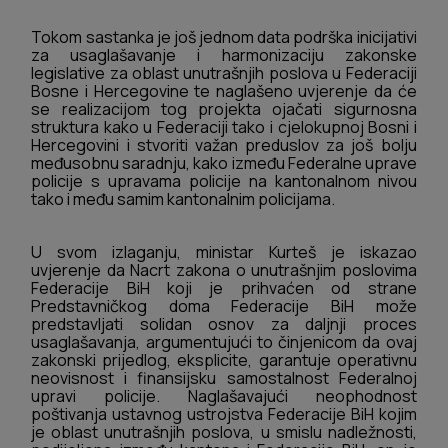
Tokom sastanka je još jednom data podrška inicijativi
za usaglašavanje i harmonizaciju zakonske
legislative za oblast unutrašnjih poslova u Federaciji
Bosne i Hercegovine te naglašeno uvjerenje da će
se realizacijom tog projekta ojačati sigurnosna
struktura kako u Federaciji tako i cjelokupnoj Bosni i
Hercegovini i stvoriti važan preduslov za još bolju
međusobnu saradnju, kako između Federalne uprave
policije s upravama policije na kantonalnom nivou
tako i među samim kantonalnim policijama.
U svom izlaganju, ministar Kurteš je iskazao
uvjerenje da Nacrt zakona o unutrašnjim poslovima
Federacije BiH koji je prihvaćen od strane
Predstavničkog doma Federacije BiH može
predstavljati solidan osnov za daljnji proces
usaglašavanja, argumentujući to činjenicom da ovaj
zakonski prijedlog, eksplicite, garantuje operativnu
neovisnost i finansijsku samostalnost Federalnoj
upravi policije. Naglašavajući neophodnost
poštivanja ustavnog ustrojstva Federacije BiH kojim
je oblast unutrašnjih poslova, u smislu nadležnosti,