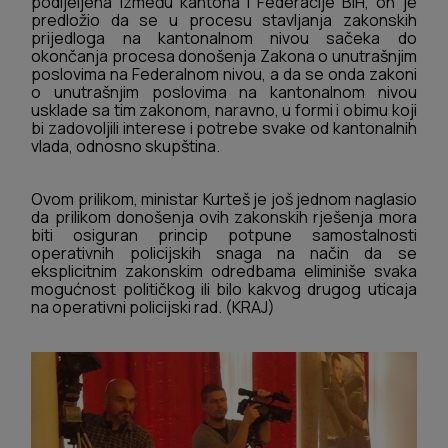
podijeljena između kantona i Federacije BiH, on je
predložio da se u procesu stavljanja zakonskih
prijedloga na kantonalnom nivou sačeka do
okončanja procesa donošenja Zakona o unutrašnjim
poslovima na Federalnom nivou, a da se onda zakoni
o unutrašnjim poslovima na kantonalnom nivou
usklade sa tim zakonom, naravno, u formi i obimu koji
bi zadovoljili interese i potrebe svake od kantonalnih
vlada, odnosno skupština.
Ovom prilikom, ministar Kurteš je još jednom naglasio
da prilikom donošenja ovih zakonskih rješenja mora
biti osiguran princip potpune samostalnosti
operativnih policijskih snaga na način da se
eksplicitnim zakonskim odredbama eliminiše svaka
mogućnost političkog ili bilo kakvog drugog uticaja
na operativni policijski rad. (KRAJ)