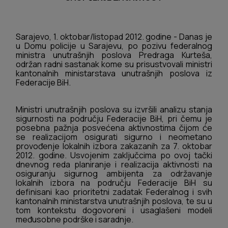
Sarajevo, 1. oktobar/listopad 2012. godine - Danas je
u Domu policije u Sarajevu, po pozivu federalnog
ministra unutrašnjih poslova Predraga Kurteša,
održan radni sastanak kome su prisustvovali ministri
kantonalnih ministarstava unutrašnjih poslova iz
Federacije BiH.
Ministri unutrašnjih poslova su izvršili analizu stanja
sigurnosti na području Federacije BiH, pri čemu je
posebna pažnja posvećena aktivnostima čijom će
se realizacijom osigurati sigurno i neometano
provođenje lokalnih izbora zakazanih za 7. oktobar
2012. godine. Usvojenim zaključcima po ovoj tački
dnevnog reda planiranje i realizacija aktivnosti na
osiguranju sigurnog ambijenta za održavanje
lokalnih izbora na području Federacije BiH su
definisani kao prioritetni zadatak Federalnog i svih
kantonalnih ministarstva unutrašnjih poslova, te su u
tom kontekstu dogovoreni i usaglašeni modeli
međusobne podrške i saradnje.