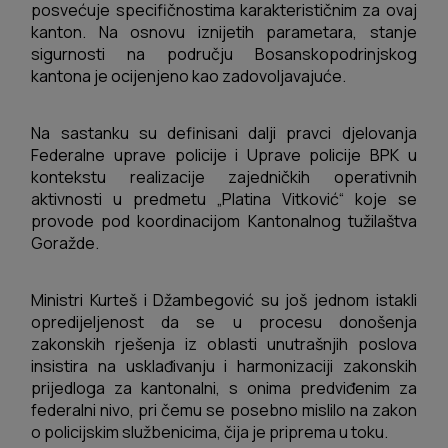
posvećuje specifičnostima karakterističnim za ovaj
kanton. Na osnovu iznijetih parametara, stanje
sigurnosti na području Bosanskopodrinjskog
kantona je ocijenjeno kao zadovoljavajuće.
Na sastanku su definisani dalji pravci djelovanja
Federalne uprave policije i Uprave policije BPK u
kontekstu realizacije zajedničkih operativnih
aktivnosti u predmetu „Platina Vitković“ koje se
provode pod koordinacijom Kantonalnog tužilaštva
Goražde.
Ministri Kurteš i Džambegović su još jednom istakli
opredijeljenost da se u procesu donošenja
zakonskih rješenja iz oblasti unutrašnjih poslova
insistira na usklađivanju i harmonizaciji zakonskih
prijedloga za kantonalni, s onima predviđenim za
federalni nivo, pri čemu se posebno mislilo na zakon
o policijskim službenicima, čija je priprema u toku.