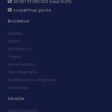
00 387 33 280 020 (lokal 3429)
szzp@fmup.gov.ba
Brzi linkovi
Građani
Vijesti
Ministarstvo
Propisi
Javne nabavke
Plan integriteta
Izvještaj plana integriteta
Deklaracija
Istražite
Kabinet ministra