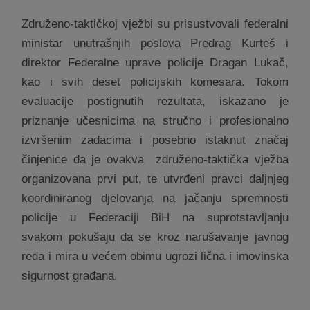
Združeno-taktičkoj vježbi su prisustvovali federalni
ministar unutrašnjih poslova Predrag Kurteš i
direktor Federalne uprave policije Dragan Lukač,
kao i svih deset policijskih komesara. Tokom
evaluacije postignutih rezultata, iskazano je
priznanje učesnicima na stručno i profesionalno
izvršenim zadacima i posebno istaknut značaj
činjenice da je ovakva
združeno-taktička vježba
organizovana prvi put, te utvrđeni pravci daljnjeg
koordiniranog djelovanja na jačanju spremnosti
policije u Federaciji BiH na suprotstavljanju
svakom pokušaju da se kroz narušavanje javnog
reda i mira u većem obimu ugrozi lična i imovinska
sigurnost građana.