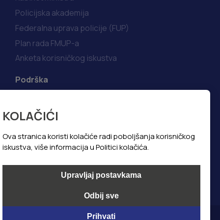
Policijska akademija
Federalna uprava policije (FUP)
Plan rada FMUP-a
Anketa korisničkog iskustva
Podrška
Korisni linkovi
KOLAČIĆI
Kako do informacija
Najčešća pitanja i odgovori
Ova stranica koristi kolačiće radi poboljšanja korisničkog
iskustva, više informacija u Politici kolačića.
Politika privatnosti
Politika kolačića
Upravljaj postavkama
Odbij sve
Prihvati