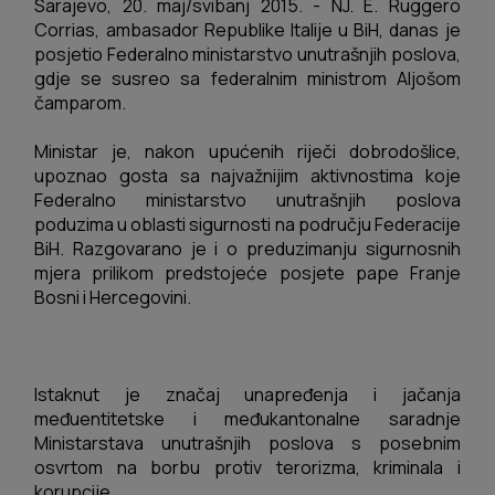
Sarajevo, 20. maj/svibanj 2015. - NJ. E. Ruggero
Corrias, ambasador Republike Italije u BiH, danas je
posjetio Federalno ministarstvo unutrašnjih poslova,
gdje se susreo sa federalnim ministrom Aljošom
čamparom.
Ministar je, nakon upućenih riječi dobrodošlice,
upoznao gosta sa najvažnijim aktivnostima koje
Federalno ministarstvo unutrašnjih poslova
poduzima
u oblasti sigurnosti na području Federacije
BiH. Razgovarano je i o preduzimanju sigurnosnih
mjera prilikom predstojeće posjete pape Franje
Bosni i Hercegovini.
Istaknut je značaj unapređenja i jačanja
međuentitetske i međukantonalne saradnje
Ministarstava unutrašnjih poslova s posebnim
osvrtom na borbu protiv terorizma, kriminala i
korupcije.