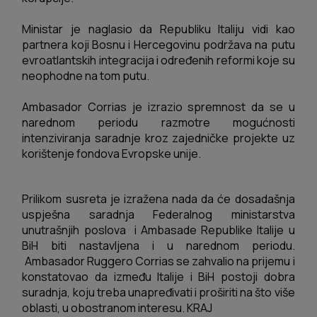
Ministar je naglasio da Republiku Italiju vidi kao
partnera koji Bosnu i Hercegovinu podržava na putu
evroatlantskih integracija i određenih reformi koje su
neophodne na tom putu.
Ambasador Corrias je izrazio spremnost da se u
narednom periodu razmotre mogućnosti
intenziviranja saradnje kroz zajedničke projekte uz
korištenje fondova Evropske unije.
Prilikom susreta je izražena nada da će dosadašnja
uspješna saradnja Federalnog ministarstva
unutrašnjih poslova i Ambasade Republike Italije u
BiH biti nastavljena i u narednom periodu.
Ambasador Ruggero Corrias se zahvalio na prijemu i
konstatovao da između Italije i BiH postoji dobra
suradnja, koju treba unapređivati i proširiti na što više
oblasti, u obostranom interesu. KRAJ