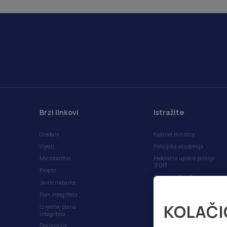
Brzi linkovi
Istražite
Građani
Kabinet ministra
Vijesti
Policijska akademija
Ministarstvo
Federalna uprava policije
(FUP)
Propisi
Plan rada FMUP-a
Javne nabavke
Anketa korisničkog
Plan integriteta
iskustva
KOLAČI
Izvještaj plana
integriteta
Deklaracija