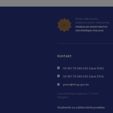
Kontakt
00 387 33 280 020 (lokal 3106)
00 387 33 280 020 (lokal 3314)
press@fmup.gov.ba
Ulica Mehmeda Spahe br.7, 71 000
Sarajevo
Službenik za zaštitu ličnih podatka