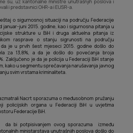
me su, uz kantonalne ministre unutrašnjih poslova i
vali i predstavnici OHR-a i EUSR-a.
eštaj o sigurnosnoj situaciji na području Federacije
januar-juni 2015. godine, kao i sigurnosna pitanja u
cijske strukture u BiH i druga aktuelna pitanja iz
ilikom rasprave o stanju sigrunosti na području
 da je u prvih šest mjeseci 2015. godine došlo do
jela za 13,8%, a da je došlo do povećanja broja
6%.
Zaključeno je da je policija u Federaciji BiH stanje
lom, kako u segmentu sprečavanja narušavanja javnog
janju svim vrstama kriminaliteta
.
razmatrali Nacrt sporazuma o međusobnom pružanju
ji policijskih organa u Federaciji BiH u uvjetima
ostoru Federacije BiH.
ao da bi potpisivanjem ovog sporazuma između
ntonalnih ministarstava unutrašnjih poslova došlo do