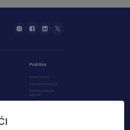
Podrška
Korisni linkovi
Kako do informacija
Najčešća pitanja i
odgovori
Politika privatnosti
Politika kolačića
ĆI