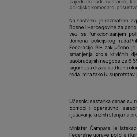
zajednički radni sastanak, ko
policijske komesare, prisustvo
Na sastanku je razmatran Izvj
Bosne i Hercegovine za period 
vezi sa funkcionisanjem poli
domena policijskog rada.
Pr
Federacije BiH zaključeno je
smanjenja broja krivičnih d
saobraćajnih nezgoda za 6,
sigurnosti držala pod kontro
reda i mira tako i u suprotstavl
Učesnici sastanka danas su 
pomoći i operativnoj saradn
rješavanja kriznih stanja na pr
Ministar Čampara je istak
Federalne uprave policije i ka