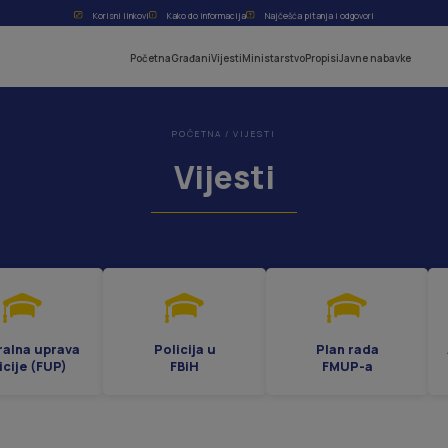
Korisni linkovi
Kako do informacija
Najčešća pitanja i odgovori
Početna
Građani
Vijesti
Ministarstvo
Propisi
Javne nabavke
POČETNA
/
VIJESTI
Vijesti
ralna uprava
Policija u
Plan rada
icije (FUP)
FBiH
FMUP-a