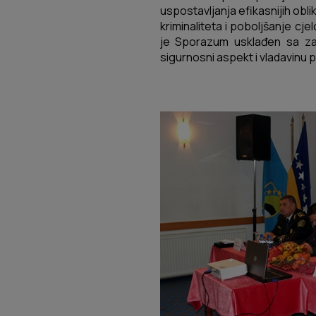
uspostavljanja efikasnijih obli
kriminaliteta i poboljšanje cj
je Sporazum usklađen sa za
sigurnosni aspekt i vladavinu 