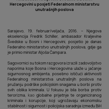
Hercegovini
u posjeti Federalnom ministarstvu
unutrašnjih poslova
Sarajevo, 19. februar/veljača, 2016. – Njegova
ekselencija Fredrik Schiller, ambasador Kraljevine
Švedske u Bosni i Hercegovini, posjetio je danas
Federalno ministarstvo unutrašnjih poslova, gdje ga
je primio ministar Aljoša Čampara.
Sagovornici su tokom razgovora izrazili zadovoljstvo
naporima koje Bosna i Hercegovina ulaže u jačanje
sigurnosnog ambijenta, posebno ističući aktivnosti
Federalnog ministarstva unutrašnjih poslova na
pružanju podrške policijskim snagama u borbi protiv
svih oblika kriminala. U fokusu je bila borba protiv
terorizma,
kao
globalne prijetnje te organiziranog
kriminala i korupcije, koji ugrožavaju ekonomsku
stabilnost i sigurnost i policijska saradnja između BiH