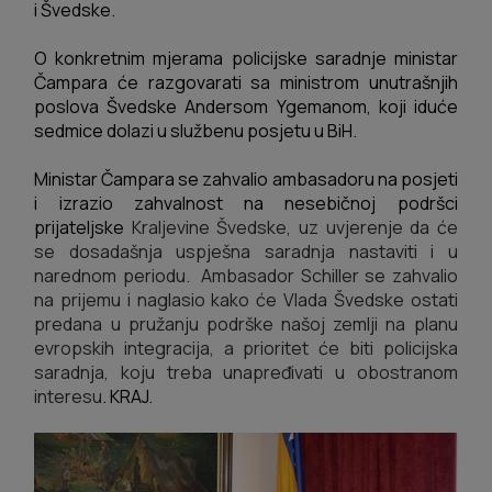
i Švedske.
O konkretnim mjerama policijske saradnje ministar
Čampara će razgovarati sa ministrom unutrašnjih
poslova Švedske Andersom Ygemanom, koji iduće
sedmice dolazi u službenu posjetu u BiH.
Ministar Čampara se zahvalio ambasadoru na posjeti
i izrazio zahvalnost na nesebičnoj podršci
prijateljske
Kraljevine Švedske, uz uvjerenje da će
se dosadašnja uspješna saradnja nastaviti i u
narednom periodu. Ambasador Schiller se zahvalio
na prijemu i naglasio kako će Vlada Švedske ostati
predana u pružanju podrške našoj zemlji na planu
evropskih integracija, a prioritet će biti policijska
saradnja, koju treba unapređivati u obostranom
interesu
. KRAJ.