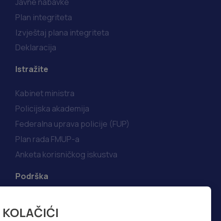
Javne nabavke
Plan integriteta
Izvještaj plana integriteta
Deklaracija
Istražite
Kabinet ministra
Policijska akademija
Federalna uprava policije (FUP)
Plan rada FMUP-a
Anketa korisničkog iskustva
Podrška
Korisni linkovi
KOLAČIĆI
Kako do informacija