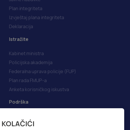
Plan integriteta
Izvještaj plana integriteta
Deklaracija
Istražite
Kabinet ministra
Policijska akademija
Federalna uprava policije (FUP)
Plan rada FMUP-a
Anketa korisničkog iskustva
Podrška
Korisni linkovi
KOLAČIĆI
Kako do informacija