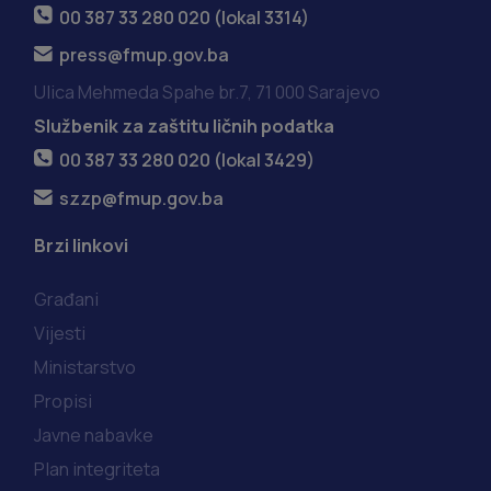
00 387 33 280 020 (lokal 3314)
press@fmup.gov.ba
Ulica Mehmeda Spahe br.7, 71 000 Sarajevo
Službenik za zaštitu ličnih podatka
00 387 33 280 020 (lokal 3429)
szzp@fmup.gov.ba
Brzi linkovi
Građani
Vijesti
Ministarstvo
Propisi
Javne nabavke
Plan integriteta