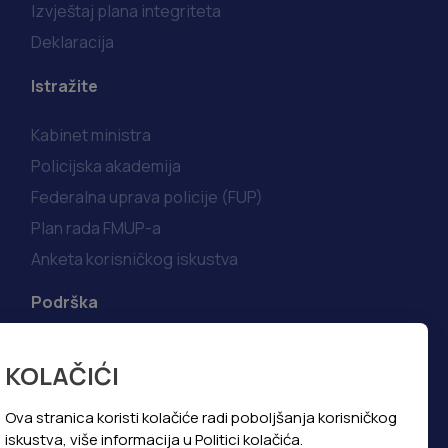
Izvještaj plana integriteta
Deklaracija
Istražite
Kabinet ministra
Policijska akademija
Federalna uprava policije (FUP)
Plan rada FMUP-a
Anketa korisničkog iskustva
Podrška
Korisni linkovi
KOLAČIĆI
Kako do informacija
Najčešća pitanja i odgovori
Ova stranica koristi kolačiće radi poboljšanja korisničkog
iskustva, više informacija u Politici kolačića.
Politika privatnosti