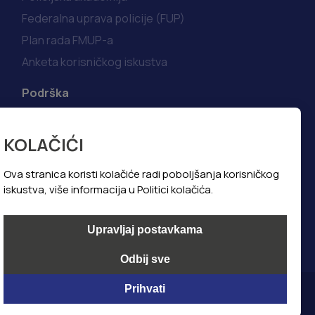
Federalna uprava policije (FUP)
Plan rada FMUP-a
Anketa korisničkog iskustva
Podrška
Korisni linkovi
KOLAČIĆI
Kako do informacija
Najčešća pitanja i odgovori
Ova stranica koristi kolačiće radi poboljšanja korisničkog
iskustva, više informacija u Politici kolačića.
Politika privatnosti
Politika kolačića
Upravljaj postavkama
Odbij sve
Prihvati
@ All Copyright 2024, Foto Art