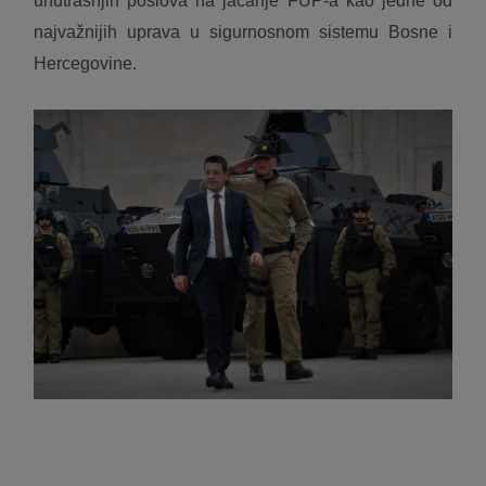
unutrašnjih poslova na jačanje FUP-a kao jedne od
najvažnijih uprava u sigurnosnom sistemu Bosne i
Hercegovine.