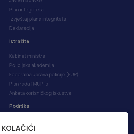
Javne nabavke
Plan integriteta
Izvještaj plana integriteta
Deklaracija
Istražite
Kabinet ministra
Policijska akademija
Federalna uprava policije (FUP)
Plan rada FMUP-a
Anketa korisničkog iskustva
Podrška
Korisni linkovi
KOLAČIĆI
Kako do informacija