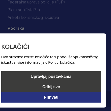
Federalna uprava policije (FUP)
Plan rada FMUP-a
Anketa korisničkog iskustva
Podrška
Korisni linkovi
KOLAČIĆI
Kako do informacija
Najčešća pitanja i odgovori
Ova stranica koristi kolačiće radi poboljšanja korisničkog
iskustva, više informacija u Politici kolačića.
Politika privatnosti
Politika kolačića
Upravljaj postavkama
Odbij sve
Prihvati
@ All Copyright 2024, Foto Art