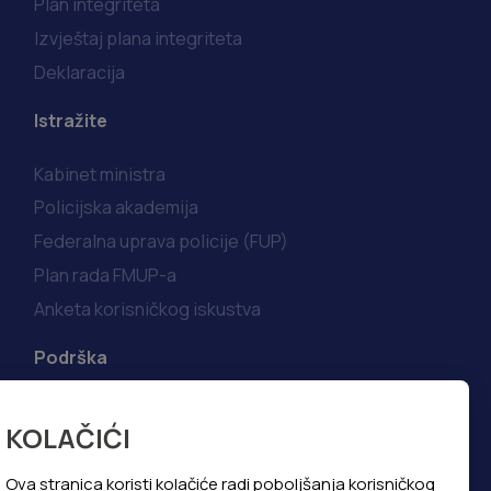
Plan integriteta
Izvještaj plana integriteta
Deklaracija
Istražite
Kabinet ministra
Policijska akademija
Federalna uprava policije (FUP)
Plan rada FMUP-a
Anketa korisničkog iskustva
Podrška
Korisni linkovi
KOLAČIĆI
Kako do informacija
Najčešća pitanja i odgovori
Ova stranica koristi kolačiće radi poboljšanja korisničkog