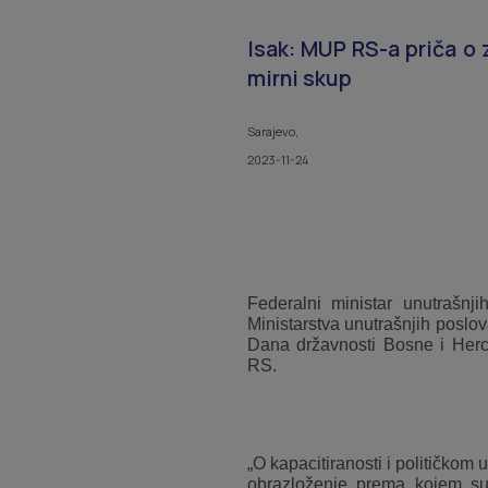
Isak: MUP RS-a priča o z
mirni skup
Sarajevo,
2023-11-24
Federalni ministar unutrašn
Ministarstva unutrašnjih poslo
Dana državnosti Bosne i Herce
RS.
„O kapacitiranosti i političko
obrazloženje prema kojem su „s