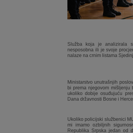
Služba koja je analizirala s
nesposobna ili je svoje procjen
nalaze na crnim listama Sjedin
Ministarstvo unutrašnjih poslov
bi prema njegovom mišljenju t
ukoliko dobije osuđujuću pres
Dana državnosti Bosne i Hercego
Ukoliko policijski službenici M
mi imamo ozbiljnih sigurnos
Republika Srpska jedan od d