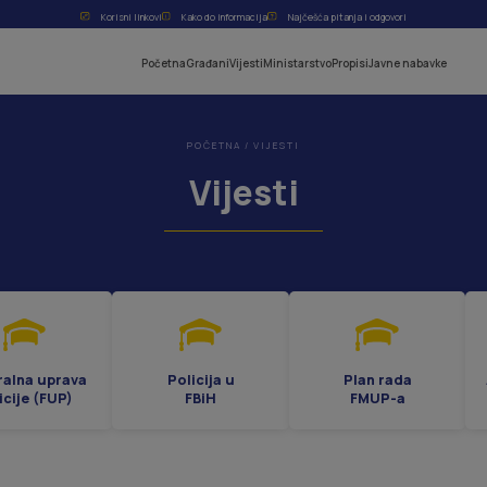
Korisni linkovi
Kako do informacija
Najčešća pitanja i odgovori
Početna
Građani
Vijesti
Ministarstvo
Propisi
Javne nabavke
POČETNA
/
VIJESTI
Vijesti
ralna uprava
Policija u
Plan rada
icije (FUP)
FBiH
FMUP-a