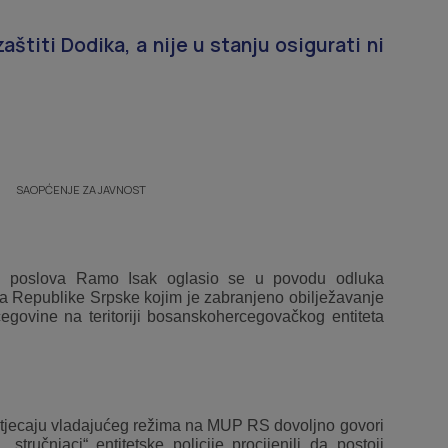
aštiti Dodika, a nije u stanju osigurati ni
SAOPĆENJE ZA JAVNOST
jih poslova Ramo Isak oglasio se u povodu odluka
va Republike Srpske kojim je zabranjeno obilježavanje
govine na teritoriji bosanskohercegovačkog entiteta
m utjecaju vladajućeg režima na MUP RS dovoljno govori
tručnjaci“ entitetske policije procijenili da postoji