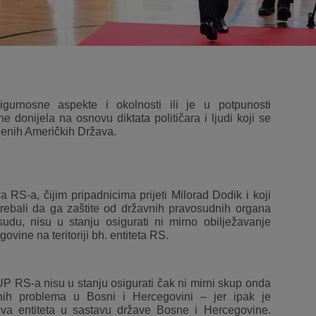
igurnosne aspekte i okolnosti ili je u potpunosti
e donijela na osnovu diktata političara i ljudi koji se
jenih Američkih Država.
a RS-a, čijim pripadnicima prijeti Milorad Dodik i koji
rebali da ga zaštite od državnih pravosudnih organa
udu, nisu u stanju osigurati ni mirno obilježavanje
vine na teritoriji bh. entiteta RS.
UP RS-a nisu u stanju osigurati čak ni mirni skup onda
nih problema u Bosni i Hercegovini – jer ipak je
va entiteta u sastavu države Bosne i Hercegovine.