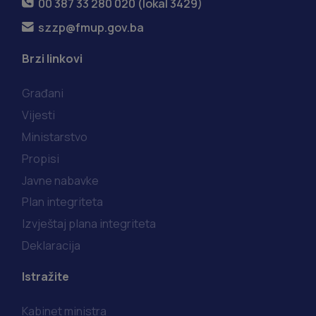
00 387 33 280 020 (lokal 3429)
szzp@fmup.gov.ba
Brzi linkovi
Građani
Vijesti
Ministarstvo
Propisi
Javne nabavke
Plan integriteta
Izvještaj plana integriteta
Deklaracija
Istražite
Kabinet ministra