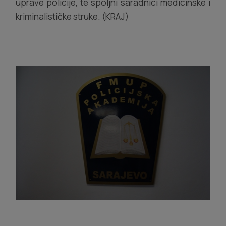
uprave policije, te spoljni saradnici medicinske i
kriminalističke struke. (KRAJ)