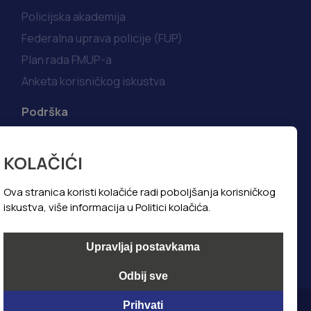
Policijska akademija
Federalna uprava policije (FUP)
Plan rada FMUP-a
Anketa korisničkog iskustva
Podrška
Korisni linkovi
KOLAČIĆI
Kako do informacija
Najčešća pitanja i odgovori
Ova stranica koristi kolačiće radi poboljšanja korisničkog
iskustva, više informacija u Politici kolačića.
Politika privatnosti
Politika kolačića
Upravljaj postavkama
Odbij sve
Prihvati
@ All Copyright 2024, Foto Art