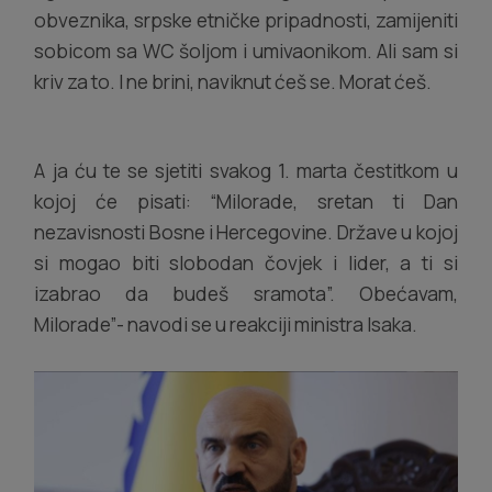
obveznika, srpske etničke pripadnosti, zamijeniti
sobicom sa WC šoljom i umivaonikom. Ali sam si
kriv za to. I ne brini, naviknut ćeš se. Morat ćeš.
A ja ću te se sjetiti svakog 1. marta čestitkom u
kojoj će pisati: “Milorade, sretan ti Dan
nezavisnosti Bosne i Hercegovine. Države u kojoj
si mogao biti slobodan čovjek i lider, a ti si
izabrao da budeš sramota”. Obećavam,
Milorade”- navodi se u reakciji ministra Isaka.