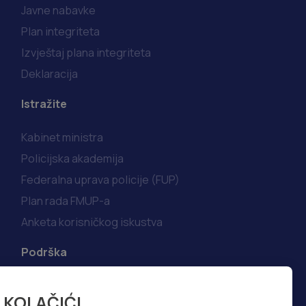
Javne nabavke
Plan integriteta
Izvještaj plana integriteta
Deklaracija
Istražite
Kabinet ministra
Policijska akademija
Federalna uprava policije (FUP)
Plan rada FMUP-a
Anketa korisničkog iskustva
Podrška
Korisni linkovi
KOLAČIĆI