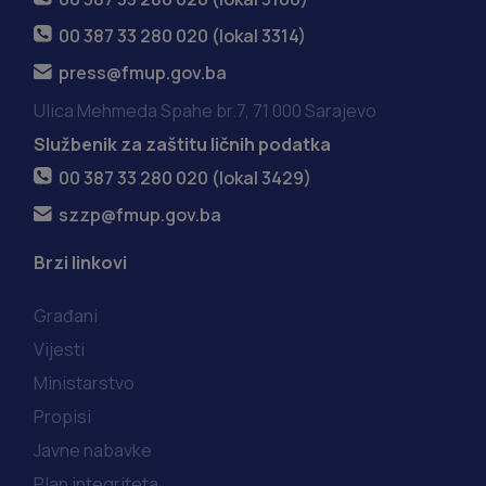
00 387 33 280 020 (lokal 3314)
press@fmup.gov.ba
Ulica Mehmeda Spahe br.7, 71 000 Sarajevo
Službenik za zaštitu ličnih podatka
00 387 33 280 020 (lokal 3429)
szzp@fmup.gov.ba
Brzi linkovi
Građani
Vijesti
Ministarstvo
Propisi
Javne nabavke
Plan integriteta