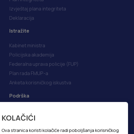
Izvještaj plana integriteta
Deklaracija
Istražite
Kabinet ministra
Policijska akademija
Federalna uprava policije (FUP)
Plan rada FMUP-a
Anketa korisničkog iskustva
Podrška
Korisni linkovi
KOLAČIĆI
Kako do informacija
Najčešća pitanja i odgovori
Ova stranica koristi kolačiće radi poboljšanja korisničkog