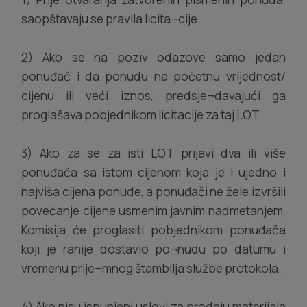
saopštavaju se pravila licita¬cije.
2) Ako se na poziv odazove samo jedan
ponuđač i da ponudu na početnu vrijednost/
cijenu ili veći iznos, predsje¬davajući ga
proglašava pobjednikom licitacije za taj LOT.
3) Ako za se za isti LOT prijavi dva ili više
ponuđača sa istom cijenom koja je i ujedno i
najviša cijena ponude, a ponuđači ne žele izvršili
povećanje cijene usmenim javnim nadmetanjem,
Komisija će proglasiti pobjednikom ponuđača
koji je ranije dostavio po¬nudu po datumu i
vremenu prije¬mnog štambilja službe protokola.
4) Ako nisu ispunjeni uslovi za prodaju materijala