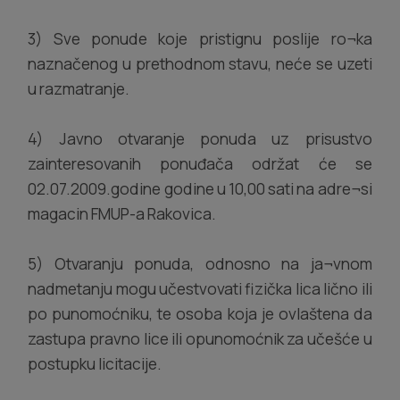
3) Sve ponude koje pristignu poslije ro¬ka
naznačenog u prethodnom stavu, neće se uzeti
u razmatranje.
4) Javno otvaranje ponuda uz prisustvo
zainteresovanih ponuđača održat će se
02.07.2009.godine godine u 10,00 sati na adre¬si
magacin FMUP-a Rakovica.
5) Otvaranju ponuda, odnosno na ja¬vnom
nadmetanju mogu učestvovati fizička lica lično ili
po punomoćniku, te osoba koja je ovlaštena da
zastupa pravno lice ili opunomoćnik za učešće u
postupku licitacije.