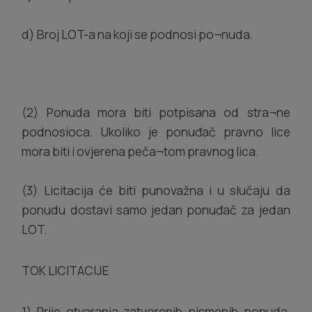
d) Broj LOT-a na koji se podnosi po¬nuda.
(2) Ponuda mora biti potpisana od stra¬ne
podnosioca. Ukoliko je ponuđač pravno lice
mora biti i ovjerena peča¬tom pravnog lica.
(3) Licitacija će biti punovažna i u slučaju da
ponudu dostavi samo jedan ponuđač za jedan
LOT.
TOK LICITACIJE
1) Prije otvaranja zatvorenih pismenih ponuda,