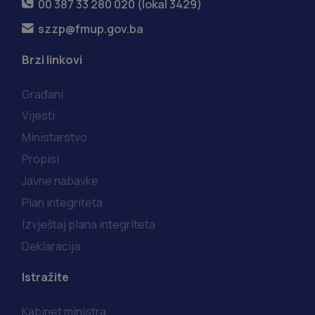
00 387 33 280 020 (lokal 3429)
szzp@fmup.gov.ba
Brzi linkovi
Građani
Vijesti
Ministarstvo
Propisi
Javne nabavke
Plan integriteta
Izvještaj plana integriteta
Deklaracija
Istražite
Kabinet ministra