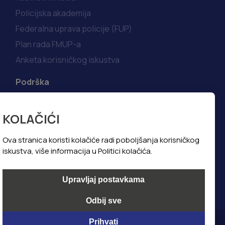
Policijska akademija
Federalna uprava policije (FUP)
Plan rada FMUP-a
Anketa korisničkog iskustva
Podrška
Korisni linkovi
KOLAČIĆI
Kako do informacija
Najčešća pitanja i odgovori
Ova stranica koristi kolačiće radi poboljšanja korisničkog
iskustva, više informacija u Politici kolačića.
Politika privatnosti
Politika kolačića
Upravljaj postavkama
Odbij sve
Prihvati