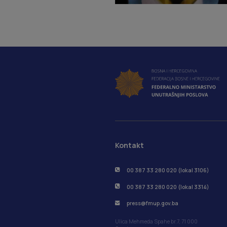
Kontakt
00 387 33 280 020 (lokal 3106)
00 387 33 280 020 (lokal 3314)
press@fmup.gov.ba
Ulica Mehmeda Spahe br.7, 71 000