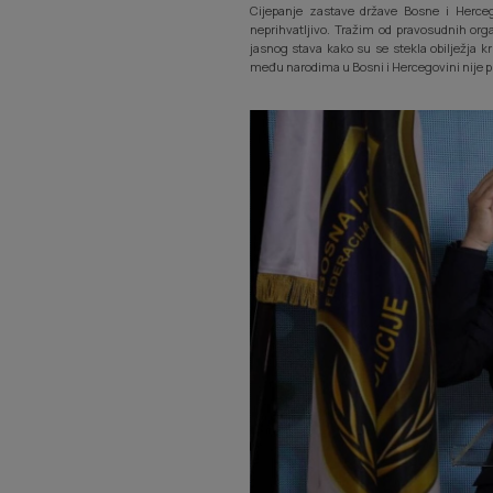
Cijepanje zastave države Bosne i Herceg
neprihvatljivo. Tražim od pravosudnih org
jasnog stava kako su se stekla obilježja kr
među narodima u Bosni i Hercegovini nije put