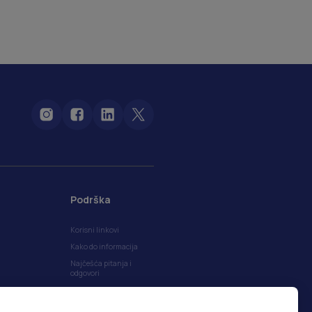
Podrška
Korisni linkovi
Kako do informacija
Najčešća pitanja i
odgovori
Politika privatnosti
Politika kolačića