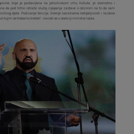
ovine, koja je postavljena na jahorinskom vrhu Košuta, je sramotno i
ana da pod hitno istraže slučaj cijepanja zastave s obzirom na to da sam
ivičnog djela. Podizanje tenzija, širenje nacionalne netrpeljivosti i razdora
 kojim se trebamo kretati“, navodi se u reakciji ministra Isaka.