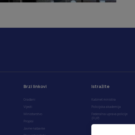
Brzi linkovi
Istražite
Građani
Kabinet ministra
Vijesti
Policijska akademija
Ministarstvo
Federalna uprava policije
(FUP)
Propisi
Plan rada FMUP-a
Javne nabavke
Anketa korisničkog