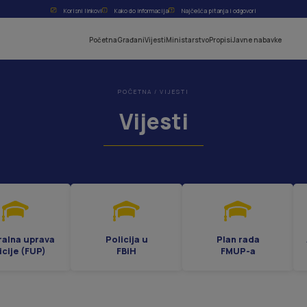
Korisni linkovi
Kako do informacija
Najčešća pitanja i odgovori
Početna
Građani
Vijesti
Ministarstvo
Propisi
Javne nabavke
POČETNA
/
VIJESTI
Vijesti
ralna uprava
Policija u
Plan rada
icije (FUP)
FBiH
FMUP-a