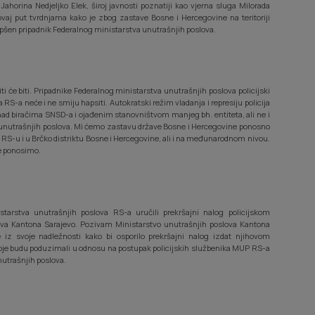
ahorina Nedjeljko Elek, široj javnosti poznatiji kao vjerna sluga Milorada
ovaj put tvrdnjama kako je zbog zastave Bosne i Hercegovine na teritoriji
en pripadnik Federalnog ministarstva unutrašnjih poslova.
i će biti. Pripadnike Federalnog ministarstva unutrašnjih poslova policijski
RS-a neće i ne smiju hapsiti. Autokratski režim vladanja i represiju policija
ad biračima SNSD-a i ojađenim stanovništvom manjeg bh. entiteta, ali ne i
 unutrašnjih poslova. Mi ćemo zastavu države Bosne i Hercegovine ponosno
i u RS-u i u Brčko distriktu Bosne i Hercegovine, ali i na međunarodnom nivou.
e ponosimo.
nistarstva unutrašnjih poslova RS-a uručili prekršajni nalog policijskom
ova Kantona Sarajevo. Pozivam Ministarstvo unutrašnjih poslova Kantona
iz svoje nadležnosti kako bi osporilo prekršajni nalog izdat njihovom
koje budu poduzimali u odnosu na postupak policijskih službenika MUP RS-a
utrašnjih poslova.