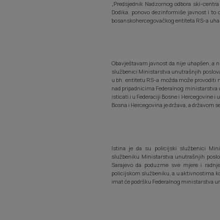
„Predsjednik Nadzornog odbora ski-centra J
Dodika, ponovo dezinformiše javnost i to 
bosanskohercegovačkog entiteta RS-a uhapš
Obavještavam javnost da nije uhapšen, a nit
službenici Ministarstva unutrašnjih poslova 
u bh. entitetu RS-a možda može provoditi n
nad pripadnicima Federalnog ministarstva
isticati i u Federaciji Bosne i Hercegovine 
Bosna i Hercegovina je država, a državom s
Istina je da su policijski službenici Mi
službeniku Ministarstva unutrašnjih posl
Sarajevo da poduzme sve mjere i radnje 
policijskom službeniku, a u aktivnostima 
imat će podršku Federalnog ministarstva un