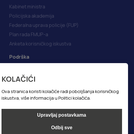
Kabinet ministra
Policijska akademija
Federalna uprava policije (FUP)
Plan rada FMUP-a
Anketa korisničkog iskustva
Podrška
Korisni linkovi
KOLAČIĆI
Kako do informacija
Najčešća pitanja i odgovori
Ova stranica koristi kolačiće radi poboljšanja korisničkog
iskustva, više informacija u Politici kolačića.
Politika privatnosti
Politika kolačića
Upravljaj postavkama
Odbij sve