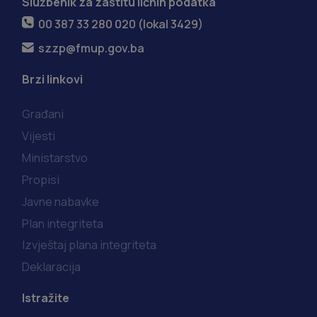
Službenik za zaštitu ličnih podatka
00 387 33 280 020 (lokal 3429)
szzp@fmup.gov.ba
Brzi linkovi
Građani
Vijesti
Ministarstvo
Propisi
Javne nabavke
Plan integriteta
Izvještaj plana integriteta
Deklaracija
Istražite